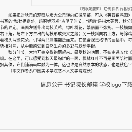
《丹枫呦鹿图》 辽代 佚名 台北
如果把对秋景的观察从宏大全景转向细微局部，可从《芙蓉锦鸡图
书写的“秋劲拒霜盛，峨冠锦羽鸡”点明了时节，“拒霜”是指木芙蓉，秋
节的界定。画面左侧伸出两枝芙蓉，绿叶粉花，繁丽而不张扬。一枝横向
右下角，与左下方生出的菊枝形成交叉之势；另一枝斜向右上方，与锦鸡
看枝头两簇花朵，引得两只蝴蝶翩跹而来。在饱含视觉格律的画幅中，每
势相对照，从中能感受到自然生命的多彩与跃动平衡。
秋分时节，大地开始变得绚丽起来。感受秋的艳丽，不妨走进五代《
飒。在这里，可以感受到秋天最绚烂的一面，枫林红叶不再是画面陪衬而
据其位，它们铺满画幅融为一体，这也许是自然原本的状态，也是秋色平
（本文作者系中国美术学院艺术人文学院院长）
信息公开
书记院长邮箱
学校logo下