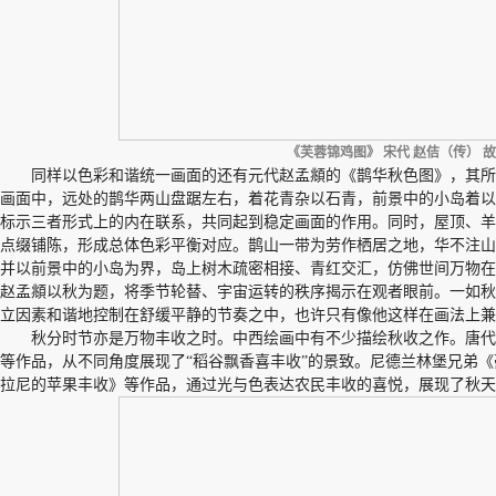
《芙蓉锦鸡图》 宋代 赵佶（传） 
同样以色彩和谐统一画面的还有元代赵孟頫的《鹊华秋色图》，其
画面中，远处的鹊华两山盘踞左右，着花青杂以石青，前景中的小岛着以
标示三者形式上的内在联系，共同起到稳定画面的作用。同时，屋顶、羊
点缀铺陈，形成总体色彩平衡对应。鹊山一带为劳作栖居之地，华不注山
并以前景中的小岛为界，岛上树木疏密相接、青红交汇，仿佛世间万物在
赵孟頫以秋为题，将季节轮替、宇宙运转的秩序揭示在观者眼前。一如秋
立因素和谐地控制在舒缓平静的节奏之中，也许只有像他这样在画法上兼
秋分时节亦是万物丰收之时。中西绘画中有不少描绘秋收之作。唐
等作品，从不同角度展现了“稻谷飘香喜丰收”的景致。尼德兰林堡兄弟《
拉尼的苹果丰收》等作品，通过光与色表达农民丰收的喜悦，展现了秋天