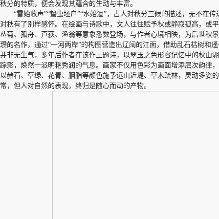
秋分的特质，便会发现其蕴含的生动与丰富。
“雷始收声”“蛰虫坯户”“水始涸”，古人对秋分三候的描述，无不
对秋有了别样感怀。在绘画与诗歌中，文人往往赋予秋或静寂孤高，或平
丛菊、孤舟、芦荻、渔翁等意象悉数登场，与作者心境相映，为后世秋景
瓒的名作，通过“一河两岸”的构图营造出辽阔的江面，借助乱石枯树和
并非无生气，多年后作者在该作上题诗，以翠玉之色形容记忆中的秋山湖
踪影，焕然一派明艳秀润的气息。画家不仅用色彩为画面增添层次韵律，
以赭石、草绿、花青、胭脂等颜色施予远山近堤、草木疏林，灵动多姿的
常，但人对自然的表现，终归是随心而动的产物。