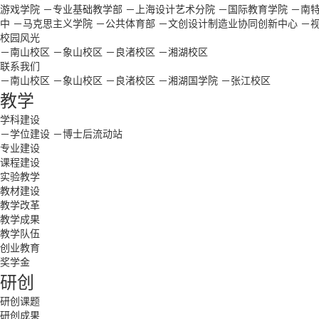
游戏学院
－专业基础教学部
－上海设计艺术分院
－国际教育学院
－南
中
－马克思主义学院
－公共体育部
－文创设计制造业协同创新中心
－
校园风光
－南山校区
－象山校区
－良渚校区
－湘湖校区
联系我们
－南山校区
－象山校区
－良渚校区
－湘湖国学院
－张江校区
教学
学科建设
－学位建设
－博士后流动站
专业建设
课程建设
实验教学
教材建设
教学改革
教学成果
教学队伍
创业教育
奖学金
研创
研创课题
研创成果