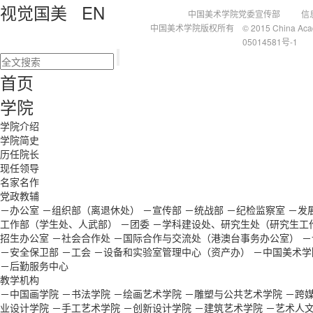
视觉国美
EN
中国美术学院党委宣传部 信
中国美术学院版权所有 © 2015 China Acade
05014581号-1
首页
学院
学院介绍
学院简史
历任院长
现任领导
名家名作
党政教辅
－办公室
－组织部（离退休处）
－宣传部
－统战部
－纪检监察室
－发
工作部（学生处、人武部）
－团委
－学科建设处、研究生处（研究生工
招生办公室
－社会合作处
－国际合作与交流处（港澳台事务办公室）
－
－安全保卫部
－工会
－设备和实验室管理中心（资产办）
－中国美术学
－后勤服务中心
教学机构
－中国画学院
－书法学院
－绘画艺术学院
－雕塑与公共艺术学院
－跨
业设计学院
－手工艺术学院
－创新设计学院
－建筑艺术学院
－艺术人