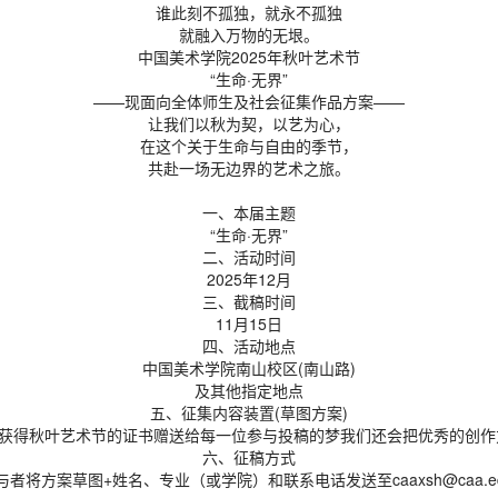
谁此刻不孤独，就永不孤独
就融入万物的无垠。
中国美术学院2025年秋叶艺术节
“生命·无界”
——现面向全体师生及社会征集作品方案——
让我们以秋为契，以艺为心，
在这个关于生命与自由的季节，
共赴一场无边界的艺术之旅。
一、本届主题
“生命·无界”
二、活动时间
2025年12月
三、截稿时间
11月15日
四、活动地点
中国美术学院南山校区(南山路)
及其他指定地点
五、征集内容装置(草图方案)
获得秋叶艺术节的证书赠送给每一位参与投稿的梦我们还会把优秀的创作
六、征稿方式
与者将方案草图+姓名、专业（或学院）和联系电话发送至caaxsh@caa.edu