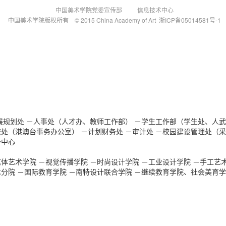
中国美术学院党委宣传部 信息技术中心
中国美术学院版权所有 © 2015 China Academy of Art 浙ICP备05014581号-1
展规划处
－人事处（人才办、教师工作部）
－学生工作部（学生处、人武
流处（港澳台事务办公室）
－计划财务处
－审计处
－校园建设管理处（采
务中心
媒体艺术学院
－视觉传播学院
－时尚设计学院
－工业设计学院
－手工艺
术分院
－国际教育学院
－南特设计联合学院
－继续教育学院、社会美育学