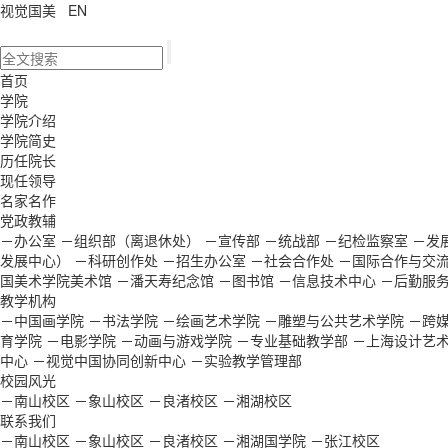
视觉国美
EN
首页
学院
学院介绍
学院简史
历任院长
现任领导
名家名作
党政教辅
－办公室
－组织部（离退休处）
－宣传部
－统战部
－纪检监察室
－发
发展中心）
－科研创作处
－招生办公室
－社会合作处
－国际合作与交
国美术学院美术馆
－潘天寿纪念馆
－图书馆
－信息技术中心
－后勤服
教学机构
－中国画学院
－书法学院
－绘画艺术学院
－雕塑与公共艺术学院
－跨
育学院
－电影学院
－动画与游戏学院
－专业基础教学部
－上海设计艺
中心
－视觉中国协同创新中心
－实验教学管理部
校园风光
－南山校区
－象山校区
－良渚校区
－湘湖校区
联系我们
－南山校区
－象山校区
－良渚校区
－湘湖国学院
－张江校区