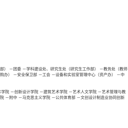
部）
－团委
－学科建设处、研究生处（研究生工作部）
－教务处（教师
购办）
－安全保卫部
－工会
－设备和实验室管理中心（资产办）
－中
术学院
－创新设计学院
－建筑艺术学院
－艺术人文学院
－艺术管理与教
院
－附中
－马克思主义学院
－公共体育部
－文创设计制造业协同创新