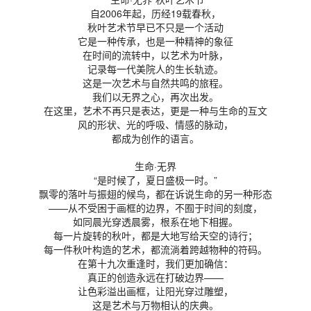
自2006年起，历经19载春秋，
秋叶艺术节早已不只是一个活动
它是一种传承，也是一种精神的象征
在时间的流转中，以艺术为叶脉，
记录每一代美院人的生长轨迹。
这是一次艺术与自然共鸣的旅程。
我们以无界之心，再次出发。
在这里，艺术不再只是表达，更是一种与生命的互文
风的形状、光的呼吸、情感的脉动，
都成为创作的语言。
生命·无界
“是时候了，夏日盛极一时。”
飘零的落叶与振翅的候鸟，都在诉说生命的另一种形态
——从不受困于画框的边界，不囿于时间的刻度，
如同晨光穿透晨雾，根系在地下相握。
每一片旋转的秋叶，都是大地写给天空的诗行；
每一件秋叶构造的艺术，都流淌着跨越物种的符码。
在第十九次重逢时，我们更加确信：
真正的创造永远在打破边界——
让色彩溢出画框，让阳光穿过雕塑，
这是艺术与万物相认的庆典。