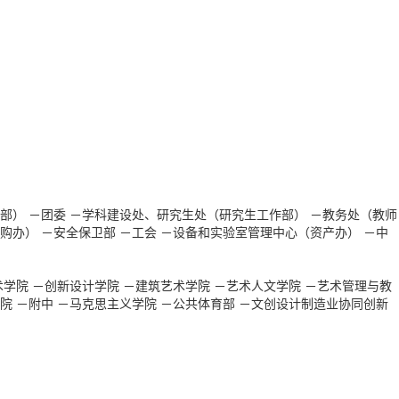
部）
－团委
－学科建设处、研究生处（研究生工作部）
－教务处（教师
购办）
－安全保卫部
－工会
－设备和实验室管理中心（资产办）
－中
术学院
－创新设计学院
－建筑艺术学院
－艺术人文学院
－艺术管理与教
院
－附中
－马克思主义学院
－公共体育部
－文创设计制造业协同创新