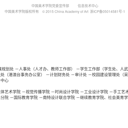
中国美术学院党委宣传部 信息技术中心
中国美术学院版权所有 © 2015 China Academy of Art 浙ICP备05014581号-1
展规划处
－人事处（人才办、教师工作部）
－学生工作部（学生处、人武
流处（港澳台事务办公室）
－计划财务处
－审计处
－校园建设管理处（采
务中心
媒体艺术学院
－视觉传播学院
－时尚设计学院
－工业设计学院
－手工艺
术分院
－国际教育学院
－南特设计联合学院
－继续教育学院、社会美育学