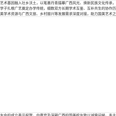
艺术基因融入壮乡沃土，以笔墨丹青描摹广西风光、焕新民族文化传承
学子扎根广艺奠定办学传统，细数双方长期学术互鉴、互补共生的协作历
美学术资源与广西文旅、乡村振兴等发展需求深度对接，助力国美艺术之
友会的成立表示祝贺，向嘉宾及深耕广西的国美校友致以诚挚问候。韦主