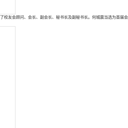
生了校友会顾问、会长、副会长、秘书长及副秘书长。何城震当选为首届会