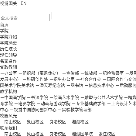
视觉国美
EN
首页
学院
学院介绍
学院简史
历任院长
现任领导
名家名作
党政教辅
－办公室
－组织部（离退休处）
－宣传部
－统战部
－纪检监察室
－发
发展中心）
－科研创作处
－招生办公室
－社会合作处
－国际合作与交
国美术学院美术馆
－潘天寿纪念馆
－图书馆
－信息技术中心
－后勤服
教学机构
－中国画学院
－书法学院
－绘画艺术学院
－雕塑与公共艺术学院
－跨
育学院
－电影学院
－动画与游戏学院
－专业基础教学部
－上海设计艺
中心
－视觉中国协同创新中心
－实验教学管理部
校园风光
－南山校区
－象山校区
－良渚校区
－湘湖校区
联系我们
－南山校区
－象山校区
－良渚校区
－湘湖国学院
－张江校区