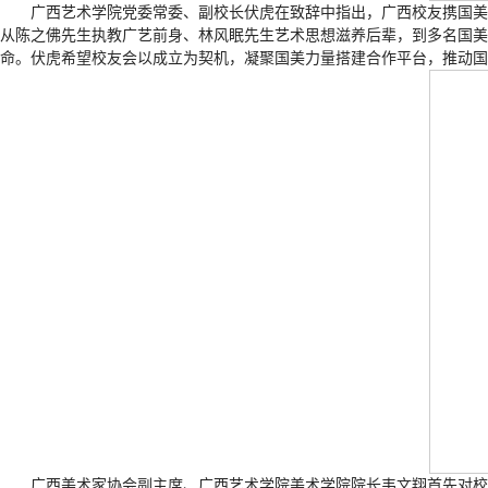
广西艺术学院党委常委、副校长伏虎在致辞中指出，广西校友携国美
从陈之佛先生执教广艺前身、林风眠先生艺术思想滋养后辈，到多名国美
命。伏虎希望校友会以成立为契机，凝聚国美力量搭建合作平台，推动国
广西美术家协会副主席、广西艺术学院美术学院院长韦文翔首先对校