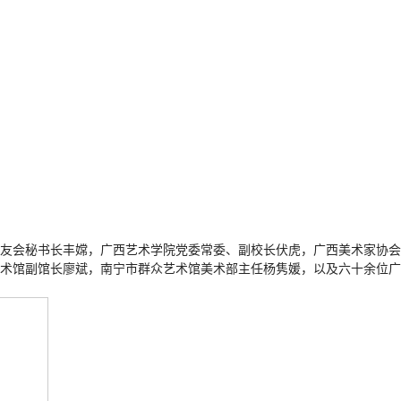
校友会秘书长丰嫦，广西艺术学院党委常委、副校长伏虎，广西美术家协会
术馆副馆长廖斌，南宁市群众艺术馆美术部主任杨隽媛，以及六十余位广