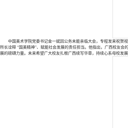
中国美术学院党委书记金一斌因公务未能亲临大会，专程发来祝贺视
所长诠释 “国美精神”、赋能社会发展的责任担当。他指出，广西校友
展的磅礴力量。未来希望广大校友扎根广西续写华章，持续心系母校发展