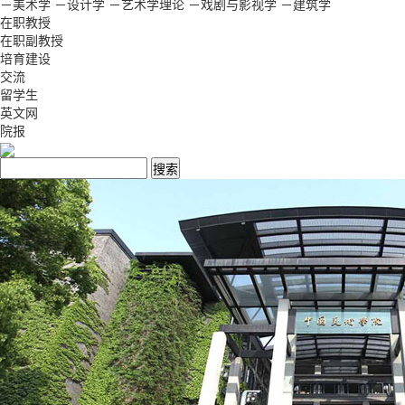
－美术学
－设计学
－艺术学理论
－戏剧与影视学
－建筑学
在职教授
在职副教授
培育建设
交流
留学生
英文网
院报