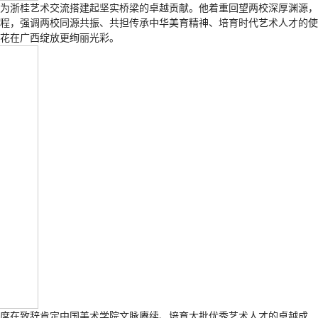
，为浙桂艺术交流搭建起坚实桥梁的卓越贡献。他着重回望两校深厚渊源，
程，强调两校同源共振、共担传承中华美育精神、培育时代艺术人才的使
花在广西绽放更绚丽光彩。
席在致辞肯定中国美术学院文脉赓续、培育大批优秀艺术人才的卓越成