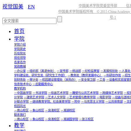
视觉国美
EN
中国美术学院党委宣传部 信
中国美术学院版权所有 © 2015 China Academy of
号-1
首页
学院
学院介绍
学院简史
历任院长
现任领导
名家名作
党政教辅
－办公室
－组织部（离退休处）
－宣传部
－统战部
－纪检监察室
－发展规划处
－人事处
学科建设处、研究生处（研究生工作部）
－教务处（教师发展中心）
－科研创作处
－招生
划财务处
－审计处
－校园建设管理处（采购办）
－安全保卫部
－工会
－设备和实验室管
信息技术中心
－后勤服务中心
教学机构
－中国画学院
－书法学院
－绘画艺术学院
－雕塑与公共艺术学院
－跨媒体艺术学院
－视
计学院
－建筑艺术学院
－艺术人文学院
－艺术管理与教育学院
－电影学院
－动画与游戏
计联合学院
－继续教育学院、社会美育学院
－附中
－马克思主义学院
－公共体育部
－文
校园风光
－南山校区
－象山校区
－良渚校区
－湘湖校区
联系我们
－南山校区
－象山校区
－良渚校区
－湘湖国学院
－张江校区
教学