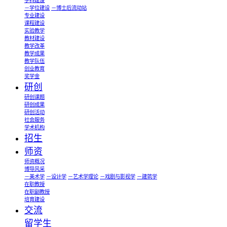
学科建设
－学位建设
－博士后流动站
专业建设
课程建设
实验教学
教材建设
教学改革
教学成果
教学队伍
创业教育
奖学金
研创
研创课题
研创成果
研创活动
社会服务
学术机构
招生
师资
师资概况
博导风采
－美术学
－设计学
－艺术学理论
－戏剧与影视学
－建筑学
在职教授
在职副教授
培育建设
交流
留学生