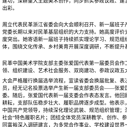
建功，深耕重大主题美术创作，同步抓实参政议政、建
出彩。
周立代表民革浙江省委会向大会顺利召开、新一届班子
党委长期以来对民革基层组织的大力支持。她高度评价
度突出。她寄语新一届班子持续抓实理论学习、规范组
体，围绕文化传承、乡村美育开展深度调研，不断提升
民革中国美术学院支部主委张爱国代表第一届委员会作
领、组织建设、艺术社会服务、双岗建功、参政议政五
大会严格履行换届选举流程，宣读省委会换届批复、表
员，经无记名投票选举产生新一届支部委员会——张爱
委。随后，张爱国代表新一届支委会作表态发言。他回顾
耕耘，支部队伍稳步壮大、履职品牌逐步成型。他表示
中国共产党领导，持续深化理论武装、规范组织管理；
社会”特色履职名片；团结全体党员深耕教学、创作、
同富裕深入调研建言，为多党合作事业、学校建设世界