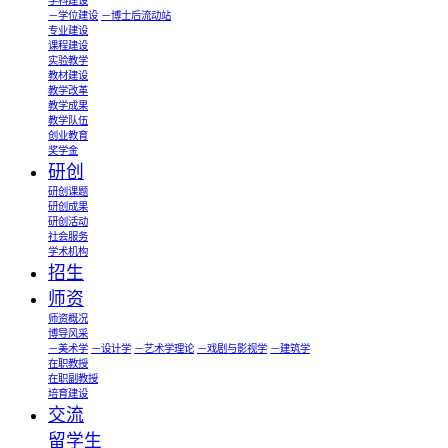
学科建设
－学位建设
－博士后流动站
专业建设
课程建设
实验教学
教材建设
教学改革
教学成果
教学队伍
创业教育
奖学金
研创
研创课题
研创成果
研创活动
社会服务
学术机构
招生
师资
师资概况
博导风采
－美术学
－设计学
－艺术学理论
－戏剧与影视学
－建筑学
在职教授
在职副教授
培育建设
交流
留学生