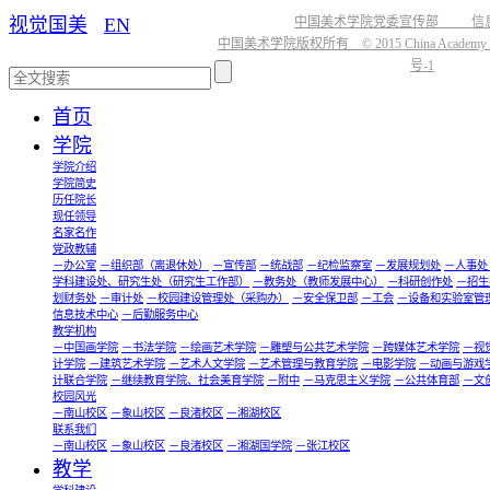
视觉国美
EN
中国美术学院党委宣传部 信
中国美术学院版权所有 © 2015 China Academy of
号-1
首页
学院
学院介绍
学院简史
历任院长
现任领导
名家名作
党政教辅
－办公室
－组织部（离退休处）
－宣传部
－统战部
－纪检监察室
－发展规划处
－人事处
学科建设处、研究生处（研究生工作部）
－教务处（教师发展中心）
－科研创作处
－招生
划财务处
－审计处
－校园建设管理处（采购办）
－安全保卫部
－工会
－设备和实验室管
信息技术中心
－后勤服务中心
教学机构
－中国画学院
－书法学院
－绘画艺术学院
－雕塑与公共艺术学院
－跨媒体艺术学院
－视
计学院
－建筑艺术学院
－艺术人文学院
－艺术管理与教育学院
－电影学院
－动画与游戏
计联合学院
－继续教育学院、社会美育学院
－附中
－马克思主义学院
－公共体育部
－文
校园风光
－南山校区
－象山校区
－良渚校区
－湘湖校区
联系我们
－南山校区
－象山校区
－良渚校区
－湘湖国学院
－张江校区
教学