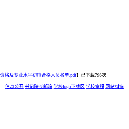
资格及专业水平初审合格人员名单.pdf
】已下载
796
次
信息公开
书记院长邮箱
学校logo下载区
学校章程
网站纠错