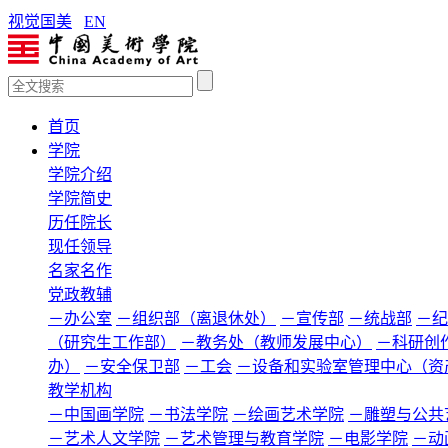
视觉国美
EN
首页
学院
学院介绍
学院简史
历任院长
现任领导
名家名作
党政教辅
－办公室
－组织部（离退休处）
－宣传部
－统战部
－纪
（研究生工作部）
－教务处（教师发展中心）
－科研创
办）
－安全保卫部
－工会
－设备和实验室管理中心（资
教学机构
－中国画学院
－书法学院
－绘画艺术学院
－雕塑与公共
－艺术人文学院
－艺术管理与教育学院
－电影学院
－动