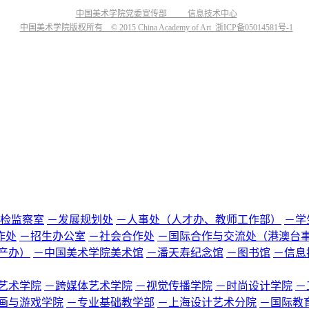
中国美术学院党委宣传部 信息技术中心
中国美术学院版权所有 © 2015 China Academy of Art 浙ICP备05014581号-1
检监察室
－发展规划处
－人事处（人才办、教师工作部）
－学
作处
－招生办公室
－社会合作处
－国际合作与交流处（港澳台
产办）
－中国美术学院美术馆
－潘天寿纪念馆
－图书馆
－信息
艺术学院
－跨媒体艺术学院
－视觉传播学院
－时尚设计学院
－
画与游戏学院
－专业基础教学部
－上海设计艺术分院
－国际教