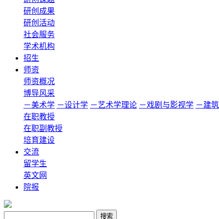
研创成果
研创活动
社会服务
学术机构
招生
师资
师资概况
博导风采
－美术学
－设计学
－艺术学理论
－戏剧与影视学
－建筑
在职教授
在职副教授
培育建设
交流
留学生
英文网
院报