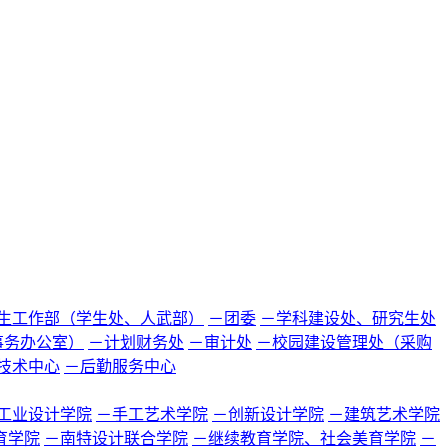
生工作部（学生处、人武部）
－团委
－学科建设处、研究生处
事务办公室）
－计划财务处
－审计处
－校园建设管理处（采购
技术中心
－后勤服务中心
工业设计学院
－手工艺术学院
－创新设计学院
－建筑艺术学院
育学院
－南特设计联合学院
－继续教育学院、社会美育学院
－