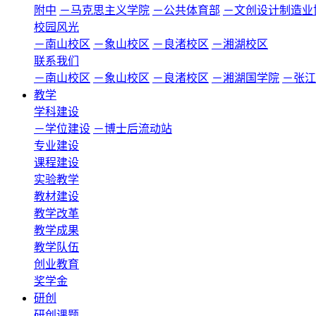
附中
－马克思主义学院
－公共体育部
－文创设计制造业
校园风光
－南山校区
－象山校区
－良渚校区
－湘湖校区
联系我们
－南山校区
－象山校区
－良渚校区
－湘湖国学院
－张江
教学
学科建设
－学位建设
－博士后流动站
专业建设
课程建设
实验教学
教材建设
教学改革
教学成果
教学队伍
创业教育
奖学金
研创
研创课题