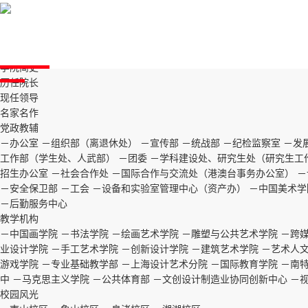
中国美术学院党委宣传部 信
首页
中国美术学院版权所有 © 2015 China Acade
学院
05014581号-1
学院介绍
学院简史
历任院长
现任领导
名家名作
党政教辅
－办公室
－组织部（离退休处）
－宣传部
－统战部
－纪检监察室
－发
工作部（学生处、人武部）
－团委
－学科建设处、研究生处（研究生工
招生办公室
－社会合作处
－国际合作与交流处（港澳台事务办公室）
－
－安全保卫部
－工会
－设备和实验室管理中心（资产办）
－中国美术学
－后勤服务中心
教学机构
－中国画学院
－书法学院
－绘画艺术学院
－雕塑与公共艺术学院
－跨
业设计学院
－手工艺术学院
－创新设计学院
－建筑艺术学院
－艺术人
游戏学院
－专业基础教学部
－上海设计艺术分院
－国际教育学院
－南
中
－马克思主义学院
－公共体育部
－文创设计制造业协同创新中心
－
校园风光