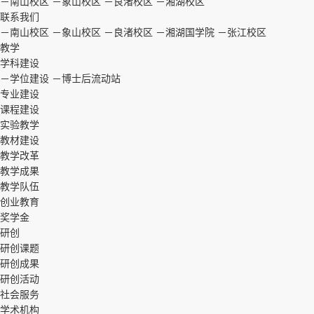
－南山校区
－象山校区
－良渚校区
－湘湖校区
联系我们
－南山校区
－象山校区
－良渚校区
－湘湖国学院
－张江校区
教学
学科建设
－学位建设
－博士后流动站
专业建设
课程建设
实验教学
教材建设
教学改革
教学成果
教学队伍
创业教育
奖学金
研创
研创课题
研创成果
研创活动
社会服务
学术机构