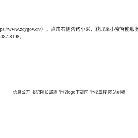
ttps://www.zcygov.cn/），点击右侧咨询小采，获取采
-087-8198
。
信息公开
书记院长邮箱
学校logo下载区
学校章程
网站纠错