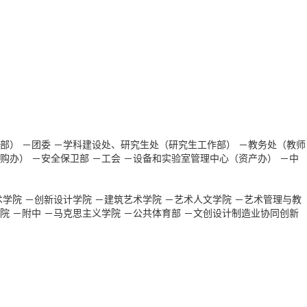
部）
－团委
－学科建设处、研究生处（研究生工作部）
－教务处（教师
购办）
－安全保卫部
－工会
－设备和实验室管理中心（资产办）
－中
术学院
－创新设计学院
－建筑艺术学院
－艺术人文学院
－艺术管理与教
院
－附中
－马克思主义学院
－公共体育部
－文创设计制造业协同创新