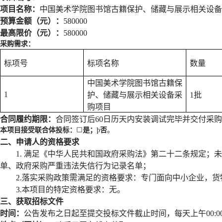
项目名称：
中国美术学院图书馆古籍保护、储藏与展示相关设备
预算金额（元）：
580000
最高限价（元）：
580000
采购需求：
标项号
标项名称
数量
中国美术学院图书馆古籍保
1
护、储藏与展示相关设备采
1
批
购项目
合同履约期限：
合同签订后
60日历天内安装调试完毕并交付采
本项目接受联合体投标：
☐
是；
þ
否
。
二、申请人的资格要求
1. 满足《中华人民共和国政府采购法》第二十二条规定；未被“信用中
单、政府采购严重违法失信行为记录名单；
2.落实采购政策需满足的资格要求：
专
门面向中小企业，
货
3.本项目的特定资格要求：无。
三、获取招标文件
时间：
公告发布之日起至提交投标文件截止时间
，每天上午
00