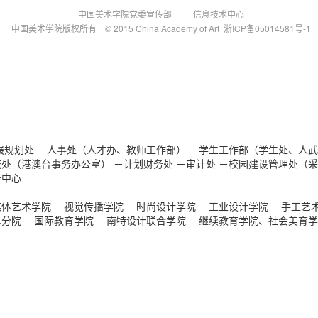
中国美术学院党委宣传部 信息技术中心
中国美术学院版权所有 © 2015 China Academy of Art 浙ICP备05014581号-1
展规划处
－人事处（人才办、教师工作部）
－学生工作部（学生处、人武
流处（港澳台事务办公室）
－计划财务处
－审计处
－校园建设管理处（采
务中心
媒体艺术学院
－视觉传播学院
－时尚设计学院
－工业设计学院
－手工艺
术分院
－国际教育学院
－南特设计联合学院
－继续教育学院、社会美育学