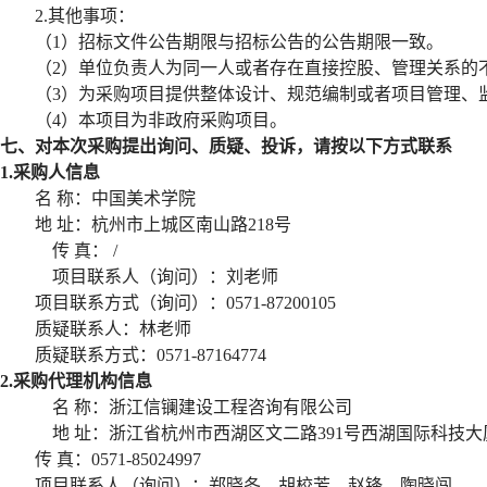
2.其他事项：
（
1）招标文件公告期限与招标公告的公告期限一致。
（
2）单位负责人为同一人或者存在直接控股、管理关系的
（
3）为采购项目提供整体设计、规范编制或者项目管理、
（
4）本项目为非政府采购项目。
七、对本次采购提出询问、质疑、投诉，请按以下方式联系
1.采购人信息
名
称：
中国美术学院
地
址：
杭州市上城区南山路
218
号
传
真：
/
项目联系人（询问）：刘
老师
项目联系方式（询问）：
0571-
87200105
质疑联系人：林老师
质疑联系方式：
0571-87164774
2.采购代理机构信息
名
称：浙江信镧建设工程咨询有限公司
地
址：浙江省杭州市西湖区文二路
391号西湖国际科技大厦
传
真：
0571-85024997
项目联系人（询问）：
郑晓冬、胡校芳、赵锋、陶晓闯