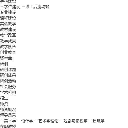
学科建设
－学位建设
－博士后流动站
专业建设
课程建设
实验教学
教材建设
教学改革
教学成果
教学队伍
创业教育
奖学金
研创
研创课题
研创成果
研创活动
社会服务
学术机构
招生
师资
师资概况
博导风采
－美术学
－设计学
－艺术学理论
－戏剧与影视学
－建筑学
在职教授