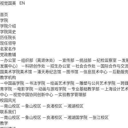
视觉国美
EN
首页
学院
学院介绍
学院简史
历任院长
现任领导
名家名作
党政教辅
－办公室
－组织部（离退休处）
－宣传部
－统战部
－纪检监察室
－发
发展中心）
－科研创作处
－招生办公室
－社会合作处
－国际合作与交
国美术学院美术馆
－潘天寿纪念馆
－图书馆
－信息技术中心
－后勤服
教学机构
－中国画学院
－书法学院
－绘画艺术学院
－雕塑与公共艺术学院
－跨
育学院
－电影学院
－动画与游戏学院
－专业基础教学部
－上海设计艺
中心
－视觉中国协同创新中心
－实验教学管理部
校园风光
－南山校区
－象山校区
－良渚校区
－湘湖校区
联系我们
－南山校区
－象山校区
－良渚校区
－湘湖国学院
－张江校区
教学