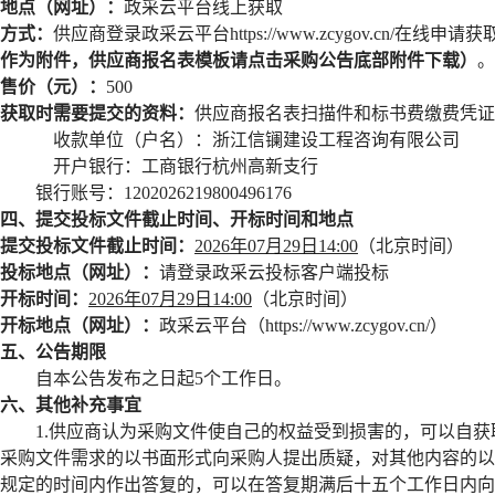
地点（网址）：
政采云平台线上获取
方式：
供应商登录政采云平台
https://www.zcygov.
作为附件，供应商报名表模板请点击采购公告底部附件下载）
。
售价（元）：
500
获取时需要提交的资料：
供应商报名表扫描件和标书费缴费凭证
收款单位（户名）：浙江信镧建设工程咨询有限公司
开户银行：工商银行杭州高新支行
银行账号：
1202026219800496176
四、提交投标文件截止时间、开标时间和地点
提交投标文件截止时间：
2026年07月
29
日
14:00
（北京时间）
投标地点（网址）：
请登录政采云投标客户端投标
开标时间：
2026年07月
29
日
14:00
（北京时间）
开标地点（网址）：
政采云平台（
https://www.zcygov.cn/）
五、公告期限
自本公告发布之日起
5个工作日。
六、其他补充事宜
1.
供应商认为采购文件使自己的权益受到损害的，可以自获
采购文件需求的以书面形式向采购人提出质疑，对其他内容的以
规定的时间内作出答复的，可以在答复期满后十五个工作日内向