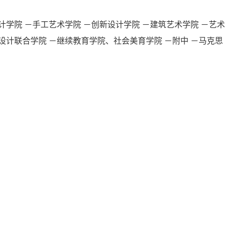
计学院
－手工艺术学院
－创新设计学院
－建筑艺术学院
－艺术
设计联合学院
－继续教育学院、社会美育学院
－附中
－马克思