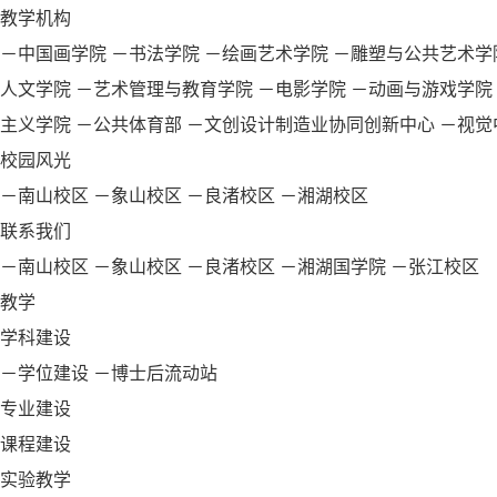
教学机构
－中国画学院
－书法学院
－绘画艺术学院
－雕塑与公共艺术学
人文学院
－艺术管理与教育学院
－电影学院
－动画与游戏学院
主义学院
－公共体育部
－文创设计制造业协同创新中心
－视觉
校园风光
－南山校区
－象山校区
－良渚校区
－湘湖校区
联系我们
－南山校区
－象山校区
－良渚校区
－湘湖国学院
－张江校区
教学
学科建设
－学位建设
－博士后流动站
专业建设
课程建设
实验教学