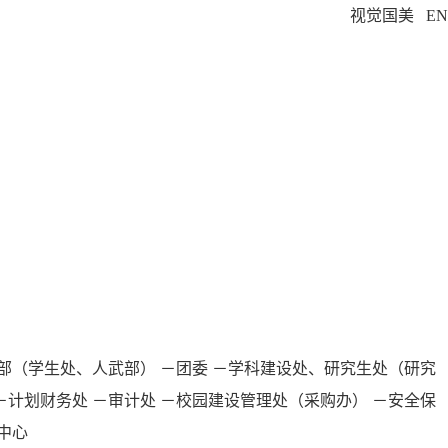
视觉国美
EN
部（学生处、人武部）
－团委
－学科建设处、研究生处（研究
－计划财务处
－审计处
－校园建设管理处（采购办）
－安全保
中心