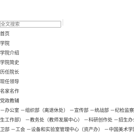
首页
学院
学院介绍
学院简史
历任院长
现任领导
名家名作
党政教辅
－办公室
－组织部（离退休处）
－宣传部
－统战部
－纪检监察
生工作部）
－教务处（教师发展中心）
－科研创作处
－招生办
卫部
－工会
－设备和实验室管理中心（资产办）
－中国美术学