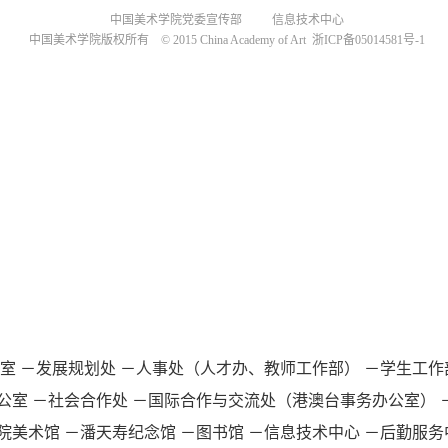
中国美术学院党委宣传部 信息技术中心
中国美术学院版权所有 © 2015 China Academy of Art 浙ICP备05014581号-1
室
－发展规划处
－人事处（人才办、教师工作部）
－学生工作
公室
－社会合作处
－国际合作与交流处（港澳台事务办公室）
院美术馆
－潘天寿纪念馆
－图书馆
－信息技术中心
－后勤服务