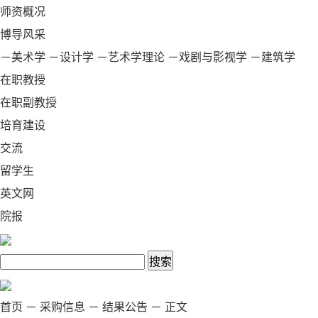
师资概况
博导风采
－美术学
－设计学
－艺术学理论
－戏剧与影视学
－建筑学
在职教授
在职副教授
培育建设
交流
留学生
英文网
院报
首页
－
采购信息
－
结果公告
－
正文