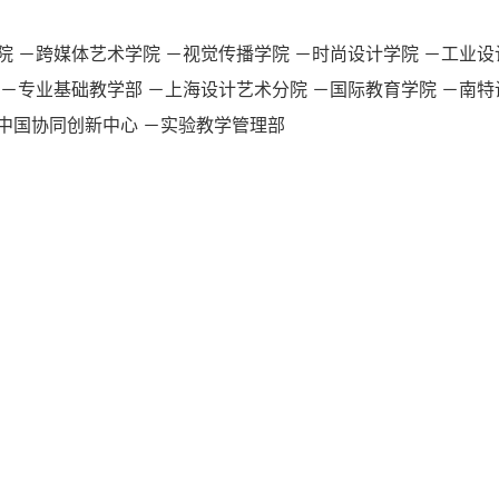
院
－跨媒体艺术学院
－视觉传播学院
－时尚设计学院
－工业设
－专业基础教学部
－上海设计艺术分院
－国际教育学院
－南特
中国协同创新中心
－实验教学管理部