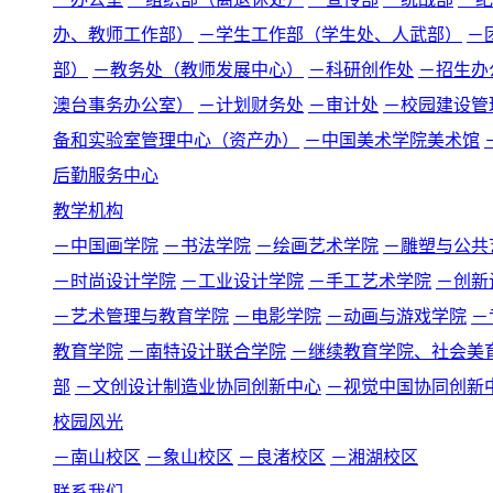
办、教师工作部）
－学生工作部（学生处、人武部）
－
部）
－教务处（教师发展中心）
－科研创作处
－招生办
澳台事务办公室）
－计划财务处
－审计处
－校园建设管
备和实验室管理中心（资产办）
－中国美术学院美术馆
后勤服务中心
教学机构
－中国画学院
－书法学院
－绘画艺术学院
－雕塑与公共
－时尚设计学院
－工业设计学院
－手工艺术学院
－创新
－艺术管理与教育学院
－电影学院
－动画与游戏学院
－
教育学院
－南特设计联合学院
－继续教育学院、社会美
部
－文创设计制造业协同创新中心
－视觉中国协同创新
校园风光
－南山校区
－象山校区
－良渚校区
－湘湖校区
联系我们