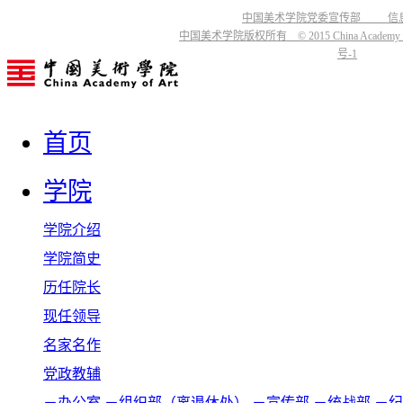
中国美术学院党委宣传部 信
中国美术学院版权所有 © 2015 China Academy of
号-1
首页
学院
学院介绍
学院简史
历任院长
现任领导
名家名作
党政教辅
－办公室
－组织部（离退休处）
－宣传部
－统战部
－纪