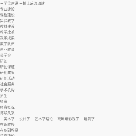
－学位建设
－博士后流动站
专业建设
课程建设
实验教学
教材建设
教学改革
教学成果
教学队伍
创业教育
奖学金
研创
研创课题
研创成果
研创活动
社会服务
学术机构
招生
师资
师资概况
博导风采
－美术学
－设计学
－艺术学理论
－戏剧与影视学
－建筑学
在职教授
在职副教授