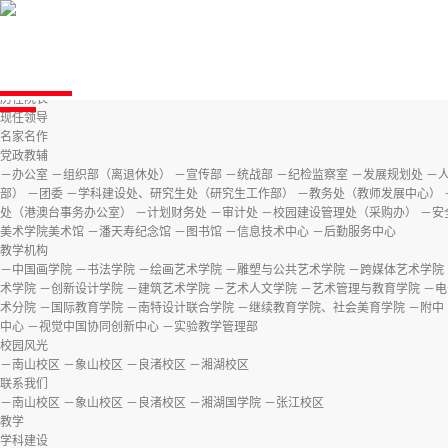
中国美术学院党委宣传部 信
首页
中国美术学院版权所有 © 2015 China Acade
学院
05014581号-1
学院介绍
学院简史
历任院长
现任领导
名家名作
党政教辅
－办公室
－组织部（离退休处）
－宣传部
－统战部
－纪检监察室
－发展规划处
－
部）
－团委
－学科建设处、研究生处（研究生工作部）
－教务处（教师发展中心）
处（港澳台事务办公室）
－计划财务处
－审计处
－校园建设管理处（采购办）
－安
美术学院美术馆
－潘天寿纪念馆
－图书馆
－信息技术中心
－后勤服务中心
教学机构
－中国画学院
－书法学院
－绘画艺术学院
－雕塑与公共艺术学院
－跨媒体艺术学院
术学院
－创新设计学院
－建筑艺术学院
－艺术人文学院
－艺术管理与教育学院
－电
术分院
－国际教育学院
－南特设计联合学院
－继续教育学院、社会美育学院
－附中
中心
－视觉中国协同创新中心
－实验教学管理部
校园风光
－南山校区
－象山校区
－良渚校区
－湘湖校区
联系我们
－南山校区
－象山校区
－良渚校区
－湘湖国学院
－张江校区
教学
学科建设