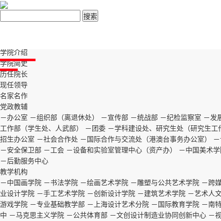
中国美术学院党委宣传部 信
中国美术学院版权所有 © 2015 China Acade
首页
05014581号-1
学院
学院介绍
学院简史
历任院长
现任领导
名家名作
党政教辅
－办公室
－组织部（离退休处）
－宣传部
－统战部
－纪检监察室
－发
工作部（学生处、人武部）
－团委
－学科建设处、研究生处（研究生工
招生办公室
－社会合作处
－国际合作与交流处（港澳台事务办公室）
－
－安全保卫部
－工会
－设备和实验室管理中心（资产办）
－中国美术学
－后勤服务中心
教学机构
－中国画学院
－书法学院
－绘画艺术学院
－雕塑与公共艺术学院
－跨
业设计学院
－手工艺术学院
－创新设计学院
－建筑艺术学院
－艺术人
游戏学院
－专业基础教学部
－上海设计艺术分院
－国际教育学院
－南
中
－马克思主义学院
－公共体育部
－文创设计制造业协同创新中心
－