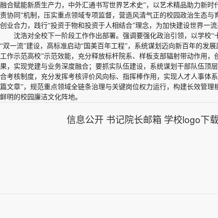
融合赋能新质生产力，中外汇通书写世界艺术史”，以艺术精品助力新时
责协同”机制，压实重点领域专项监督，营造风清气正的校园政治生态与育
创业合力，践行“投资于物和投资于人相结合”理念，为加快建设世界一
沈浩对全校下一阶段工作作出部署。强调要强化政治引领，以学校“
“双一流”建设，高标准启动“国美百年工程”，系统谋划迈向新百年的发
工作示范高校”示范效能，充分释放标杆院系、样板支部辐射带动作用，
果，实现党建与业务深度融合；要抓实队伍建设，系统谋划干部队伍顶层
合考核制度，充分发挥考核评价风向标、指挥棒作用，实现人才人事体系提
篇文章”，规范重点领域全链条治理与关键岗位权力运行，构建长效管理机
鲜明的校园廉洁文化阵地。
信息公开
书记院长邮箱
学校logo下