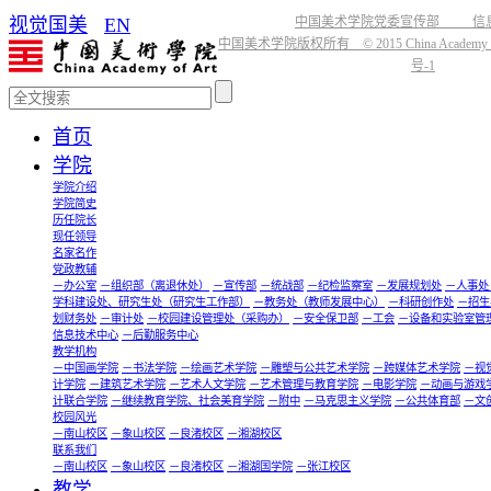
视觉国美
EN
中国美术学院党委宣传部 信
中国美术学院版权所有 © 2015 China Academy of
号-1
首页
学院
学院介绍
学院简史
历任院长
现任领导
名家名作
党政教辅
－办公室
－组织部（离退休处）
－宣传部
－统战部
－纪检监察室
－发展规划处
－人事处
学科建设处、研究生处（研究生工作部）
－教务处（教师发展中心）
－科研创作处
－招生
划财务处
－审计处
－校园建设管理处（采购办）
－安全保卫部
－工会
－设备和实验室管
信息技术中心
－后勤服务中心
教学机构
－中国画学院
－书法学院
－绘画艺术学院
－雕塑与公共艺术学院
－跨媒体艺术学院
－视
计学院
－建筑艺术学院
－艺术人文学院
－艺术管理与教育学院
－电影学院
－动画与游戏
计联合学院
－继续教育学院、社会美育学院
－附中
－马克思主义学院
－公共体育部
－文
校园风光
－南山校区
－象山校区
－良渚校区
－湘湖校区
联系我们
－南山校区
－象山校区
－良渚校区
－湘湖国学院
－张江校区
教学