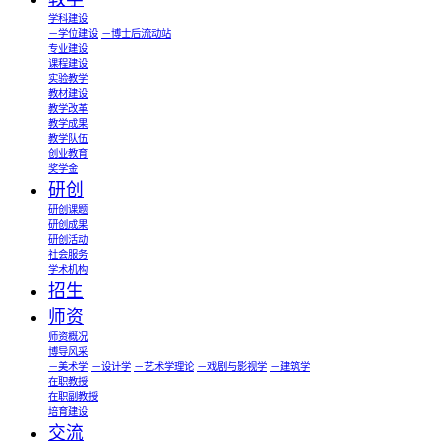
学科建设
－学位建设
－博士后流动站
专业建设
课程建设
实验教学
教材建设
教学改革
教学成果
教学队伍
创业教育
奖学金
研创
研创课题
研创成果
研创活动
社会服务
学术机构
招生
师资
师资概况
博导风采
－美术学
－设计学
－艺术学理论
－戏剧与影视学
－建筑学
在职教授
在职副教授
培育建设
交流