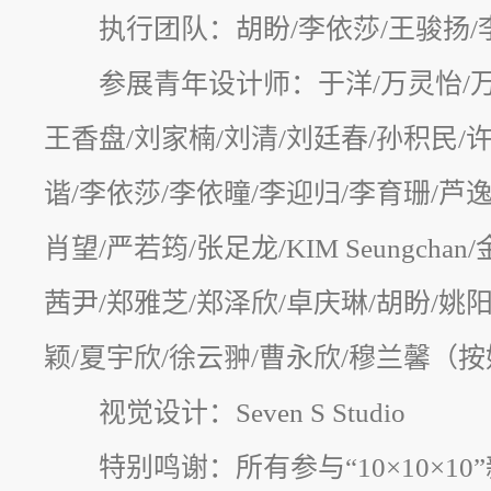
执行团队：胡盼/李依莎/王骏扬/
参展青年设计师：于洋/万灵怡/万
王香盘/刘家楠/刘清/刘廷春/孙积民/
谐/李依莎/李依曈/李迎归/李育珊/芦逸
肖望/严若筠/张足龙/KIM Seungcha
茜尹/郑雅芝/郑泽欣/卓庆琳/胡盼/姚
颖/夏宇欣/徐云翀/曹永欣/穆兰馨（
视觉设计：Seven S Studio
特别鸣谢：所有参与“10×10×1