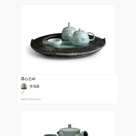
清心之ⅷ
李海霖
6.8X10.5X9cm
2016