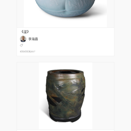
《涩》
李海霖
45X45X38
2017