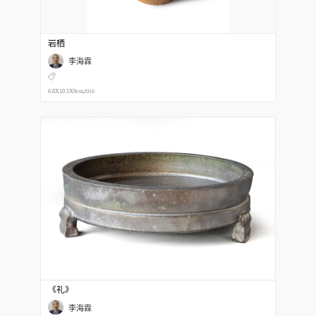
岩栖
李海霖
6.8X10.5X9cm
2016
《礼》
李海霖