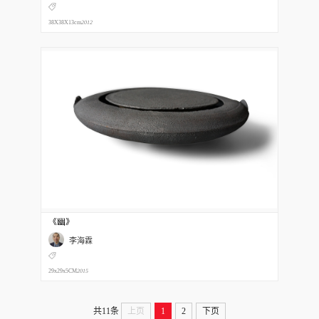
38X38X13cm
2012
《幽》
李海霖
29x29x5CM
2015
共11条
上页
1
2
下页