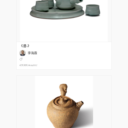
《澄-》
李海霖
42X38X14cm
2012