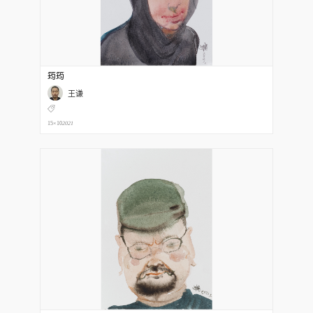
筠筠
王谦
15×10
2021