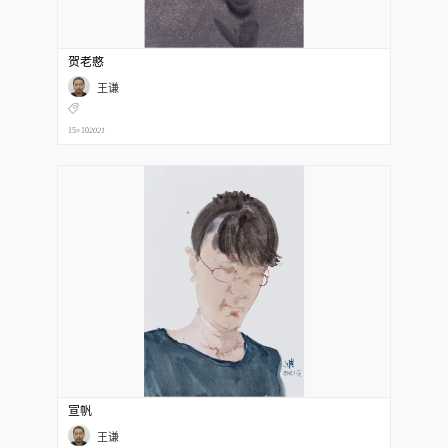
贺老憨
王谦
15×10
2021
宣帆
王谦