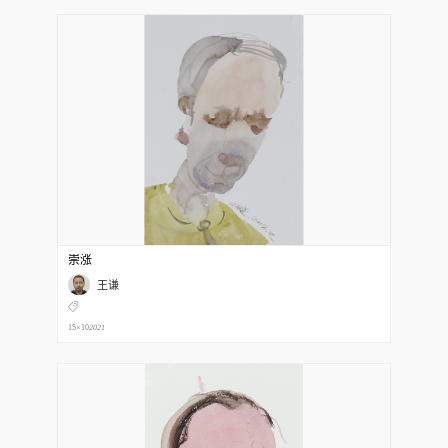
崇涨
王谦
15×10
2021