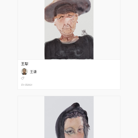
王犁
王谦
15×10
2021