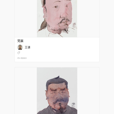
党震
王谦
15×10
2021