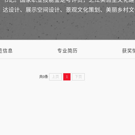
达设计、展示空间设计、景观文化策划、美丽乡村文
览信息
专业简历
获奖
共0条
上页
1
下页