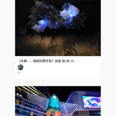
《失衡——隐秘的那罗延》装置 高2米 20...