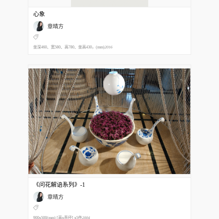
心象
章晴方
坐深460、宽580、高780、坐高430，(mm)
2016
《问花解语系列》-1
章晴方
900x500(mm) [高x直径] x5件
2004