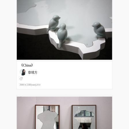
《China》
章晴方
2680ⅹ2280(mm)
2011