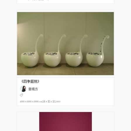
《四季庭院》
章晴方
4000ｘ6000ｘ9000 cm[高ｘ宽ｘ深]
2003