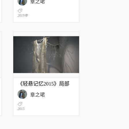
章之珺
2019年
《轻悬记忆2015》局部
章之珺
2015