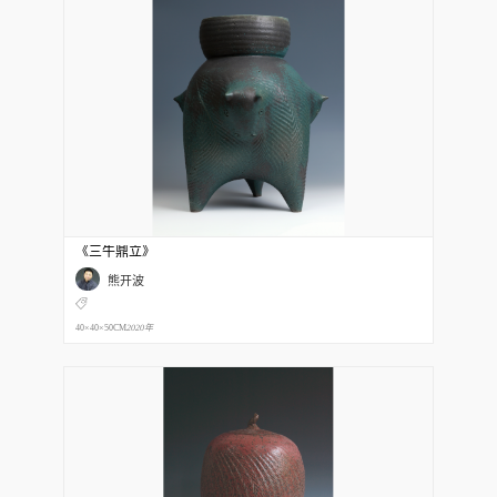
《三牛鼎立》
熊开波
40×40×50CM
2020年