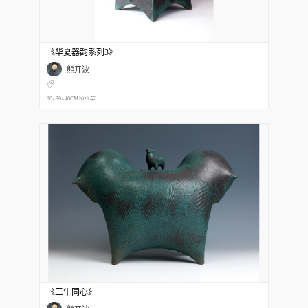
《华夏器韵系列3》
熊开波
30×30×40CM
2013年
《三牛同心》