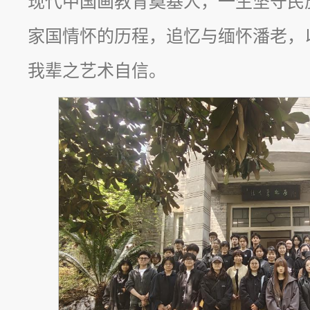
现代中国画教育奠基人，一生坚守民
家国情怀的历程，追忆与缅怀潘老，
我辈之艺术自信。