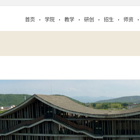
首页
学院
教学
研创
招生
师资