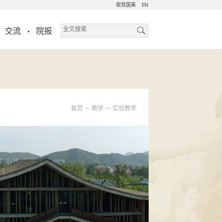
视觉国美
EN
交流
院报
首页
－
教学
－
实验教学