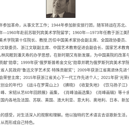
43年参加革命，从事文艺工作；1944年参加新安旅行团，随军转战在苏北、
年—1960年赴前苏联列宾美术学院留学；1960年—1973年任教于浙江美
中国美术学院第十任院长、教授,历任中国美术家协会副主席、全国政协委
国文联委员、浙江文联副主席、中国艺术教育促进会副会长、国家艺术教
从林风眠到潘天寿的办学思想，在新时期又有新发展，为中国美院的改革
贡献”勋章；1999年获“俄罗斯普希金文化”勋章并聘为俄罗斯列宾美术学
江省人民政府“鲁迅文学艺术奖·特殊贡献奖”；2009年获浙江省离退休先进
会荣誉主席；2015年获浙江省关心下一代工作先进个人；2021年获“光荣
《创业的年代》《战斗在罗霄山上》《拂晓》《收复失地》《饮马扬子江
峰、宋韧从艺60年回顾展》画集，《肖峰油画选集》《肖峰画辑》等十
在国内各地及法国、苏联、美国、澳大利亚、意大利、奥地利、日本、新
活的感受，对生活深入的观察和理解。他以独特的艺术语言去讴歌新生活
，从而形成自己特色。