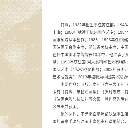
肖峰，1932年出生于江苏江都。19
上海；1950年就读于杭州国立艺专；1954
画雕塑院从事创作；1983—1996年任
国油画学会副主席、浙江省美协主席、中
在任中国美术学院院长13年中，他继承了
献；1995年获法国“对人类科学艺术有特殊
国际艺术节“艺术大师”称号；2002年获浙
艺术成就奖”；2013年被聘为中国美术家协
主要作品：《辞江南》《六三罢工》
版有《肖峰、宋韧油画集》《岁月履痕—肖
《油画色彩与技法》等文集。其作品先后
区展出并获奖。
他的创作，不乏来自童年部队战争生
国的写意手法与油画丰富色彩和谐地结合