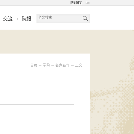
视觉国美
EN
交流
院报
首页
－
学院
－
名家名作
－
正文