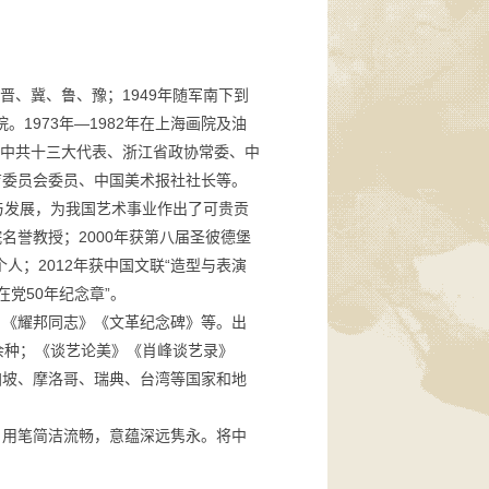
晋、冀、鲁、豫；1949年随军南下到
院。1973年—1982年在上海画院及油
员、中共十三大代表、浙江省政协常委、中
育委员会委员、中国美术报社社长等。
与发展，为我国艺术事业作出了可贵贡
院名誉教授；2000年获第八届圣彼德堡
个人；2012年获中国文联“造型与表演
在党50年纪念章”。
》《耀邦同志》《文革纪念碑》等。出
余种；《谈艺论美》《肖峰谈艺录》
加坡、摩洛哥、瑞典、台湾等国家和地
，用笔简洁流畅，意蕴深远隽永。将中