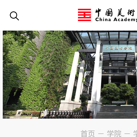
首页
－
学院
－