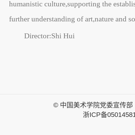
humanistic culture,supporting the estab
further understanding of art,nature and s
Director:Shi Hui
© 中国美术学院党委宣传部
浙ICP备0501458