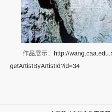
作品展示：
http://wang.caa.edu.
getArtistByArtistId?id=34