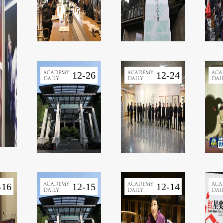
12-26
12-24
-16
12-15
12-14