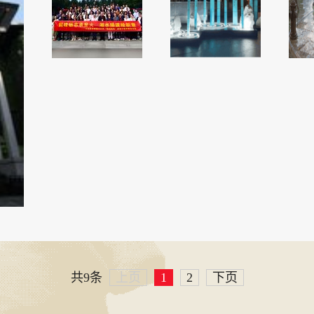
共9条
上页
1
2
下页