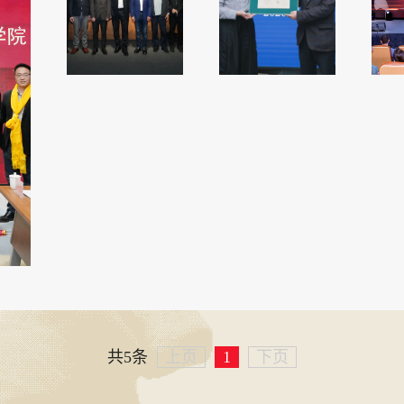
共5条
上页
1
下页